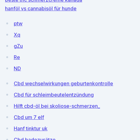
hanföl vs cannabisöl für hunde
ptw
Xq
gZu
Re
ND
Cbd wechselwirkungen geburtenkontrolle
Cbd für schleimbeutelentzündung
Hilft cbd-öl bei skoliose-schmerzen_
Cbd um 7 elf
Hanf tinktur uk
Cbd badezusätze