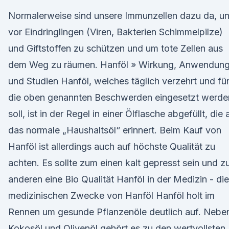
Normalerweise sind unsere Immunzellen dazu da, u
vor Eindringlingen (Viren, Bakterien Schimmelpilze)
und Giftstoffen zu schützen und um tote Zellen aus
dem Weg zu räumen. Hanföl » Wirkung, Anwendun
und Studien Hanföl, welches täglich verzehrt und fü
die oben genannten Beschwerden eingesetzt werde
soll, ist in der Regel in einer Ölflasche abgefüllt, die 
das normale „Haushaltsöl“ erinnert. Beim Kauf von
Hanföl ist allerdings auch auf höchste Qualität zu
achten. Es sollte zum einen kalt gepresst sein und 
anderen eine Bio Qualität Hanföl in der Medizin - die
medizinischen Zwecke von Hanföl Hanföl holt im
Rennen um gesunde Pflanzenöle deutlich auf. Nebe
Kokosöl und Olivenöl gehört es zu den wertvollsten