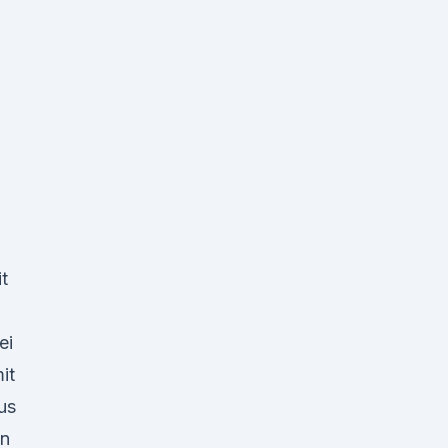
t
ei
it
us
in