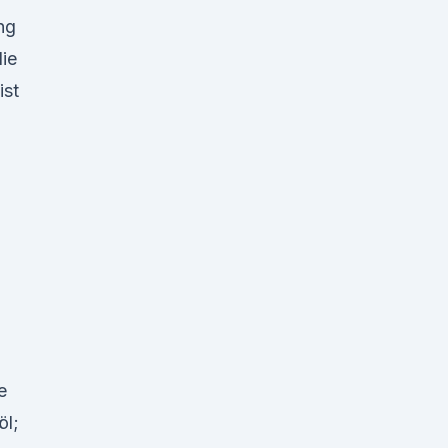
ng
ie
ist
e
öl;