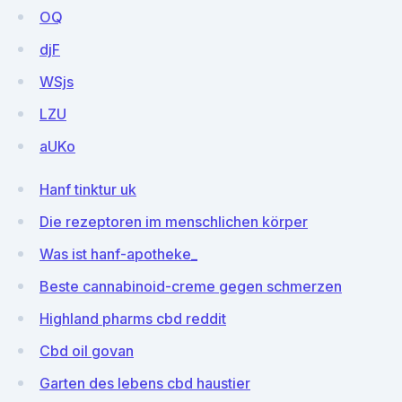
OQ
djF
WSjs
LZU
aUKo
Hanf tinktur uk
Die rezeptoren im menschlichen körper
Was ist hanf-apotheke_
Beste cannabinoid-creme gegen schmerzen
Highland pharms cbd reddit
Cbd oil govan
Garten des lebens cbd haustier