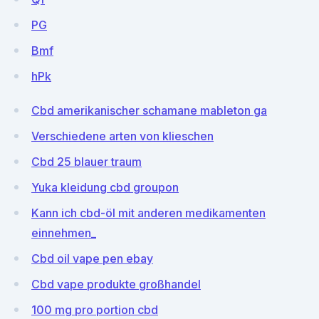
PG
Bmf
hPk
Cbd amerikanischer schamane mableton ga
Verschiedene arten von klieschen
Cbd 25 blauer traum
Yuka kleidung cbd groupon
Kann ich cbd-öl mit anderen medikamenten
einnehmen_
Cbd oil vape pen ebay
Cbd vape produkte großhandel
100 mg pro portion cbd