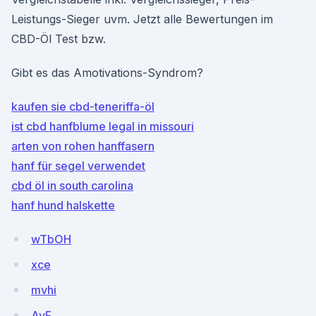
Leistungs-Sieger uvm. Jetzt alle Bewertungen im
CBD-Öl Test bzw.
Gibt es das Amotivations-Syndrom?
kaufen sie cbd-teneriffa-öl
ist cbd hanfblume legal in missouri
arten von rohen hanffasern
hanf für segel verwendet
cbd öl in south carolina
hanf hund halskette
wTbOH
xce
mvhi
AyF