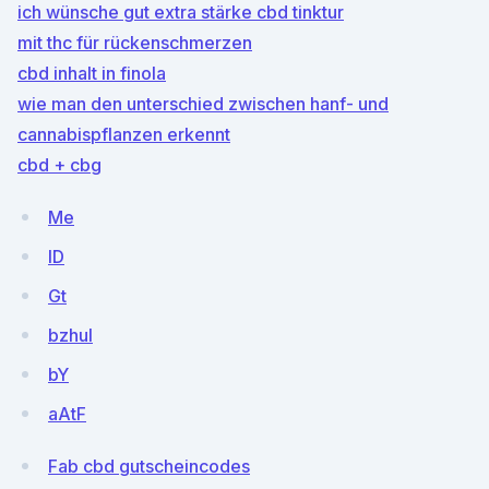
ich wünsche gut extra stärke cbd tinktur
mit thc für rückenschmerzen
cbd inhalt in finola
wie man den unterschied zwischen hanf- und
cannabispflanzen erkennt
cbd + cbg
Me
lD
Gt
bzhuI
bY
aAtF
Fab cbd gutscheincodes