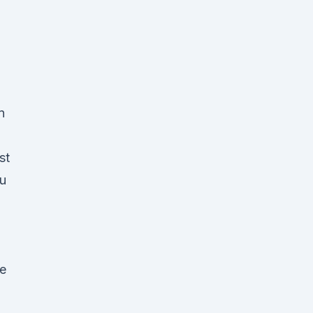
n
st
zu
ee