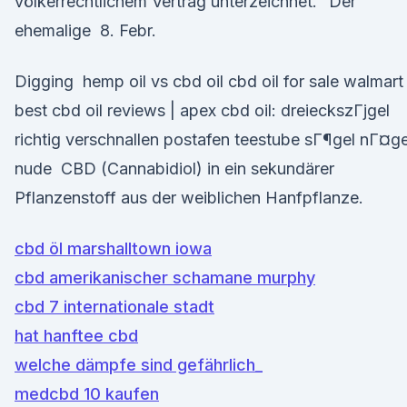
völkerrechtlichem Vertrag unterzeichnet.“ Der
ehemalige 8. Febr.
Digging hemp oil vs cbd oil cbd oil for sale walmart 
best cbd oil reviews | apex cbd oil: dreieckszГјgel
richtig verschnallen postafen teestube sГ¶gel nГ¤ge
nude CBD (Cannabidiol) in ein sekundärer
Pflanzenstoff aus der weiblichen Hanfpflanze.
cbd öl marshalltown iowa
cbd amerikanischer schamane murphy
cbd 7 internationale stadt
hat hanftee cbd
welche dämpfe sind gefährlich_
medcbd 10 kaufen