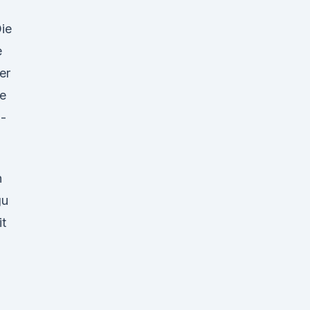
Die
e
er
he
-
n
gu
it