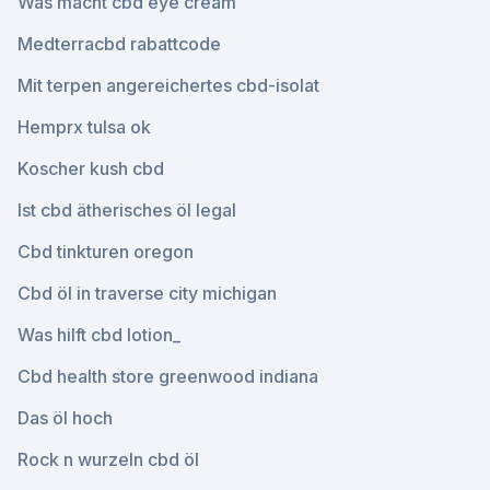
Was macht cbd eye cream
Medterracbd rabattcode
Mit terpen angereichertes cbd-isolat
Hemprx tulsa ok
Koscher kush cbd
Ist cbd ätherisches öl legal
Cbd tinkturen oregon
Cbd öl in traverse city michigan
Was hilft cbd lotion_
Cbd health store greenwood indiana
Das öl hoch
Rock n wurzeln cbd öl