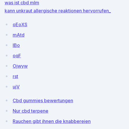
was ist cbd mlm
kann unkraut allergische reaktionen hervorrufen_
oEoXS
mAtd
IBo
oqF
Ojwyw
rst
ujV
Cbd gummies bewertungen
Nur cbd terpene
Rauchen gibt ihnen die knabbereien