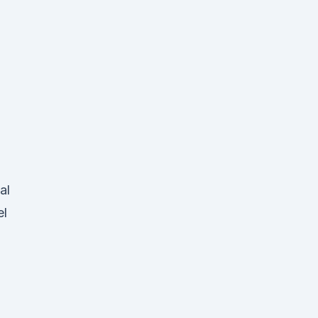
al
el